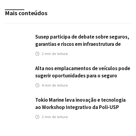
Mais conteúdos
Susep participa de debate sobre seguros,
garantias e riscos em infraestrutura de
transportes
2
min de leitura
Alta nos emplacamentos de veículos pode
sugerir oportunidades para o seguro
automotivo
4
min de leitura
Tokio Marine leva inovação e tecnologia
ao Workshop Integrativo da Poli-USP
2
min de leitura