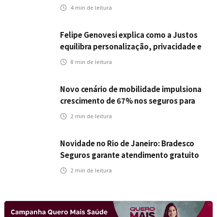
Icatu Seguros eleva capital segurado
4
min de leitura
individual para até R$ 150 milhões
Felipe Genovesi explica como a Justos
equilibra personalização, privacidade e
tecnologia
8
min de leitura
Novo cenário de mobilidade impulsiona
crescimento de 67% nos seguros para
veículos elétricos da Bradesco Seguros
2
min de leitura
Novidade no Rio de Janeiro: Bradesco
Seguros garante atendimento gratuito
na Ponte Rio-Niterói
2
min de leitura