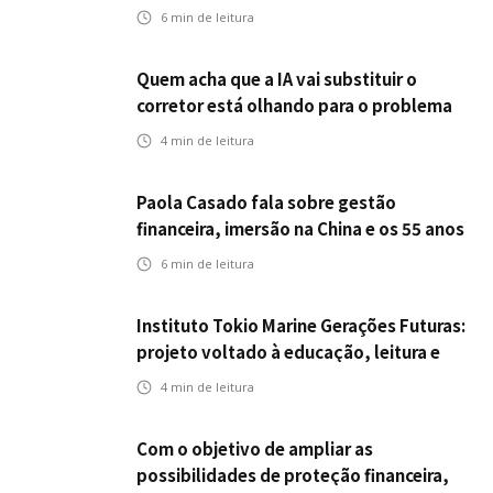
seguros ampliar cobertura e prevenção
6
min de leitura
Quem acha que a IA vai substituir o
corretor está olhando para o problema
errado
4
min de leitura
Paola Casado fala sobre gestão
financeira, imersão na China e os 55 anos
da ENS
6
min de leitura
Instituto Tokio Marine Gerações Futuras:
projeto voltado à educação, leitura e
empregabilidade
4
min de leitura
Com o objetivo de ampliar as
possibilidades de proteção financeira,