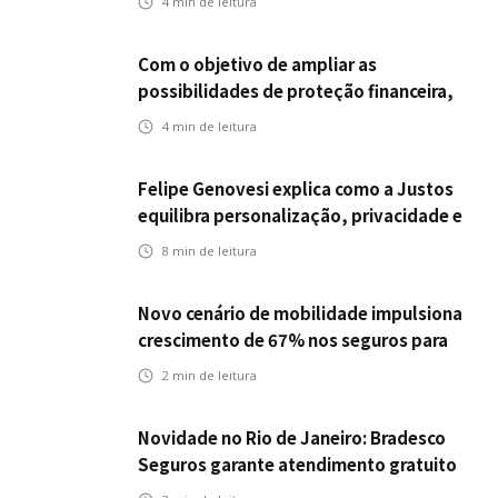
4
min de leitura
Com o objetivo de ampliar as
possibilidades de proteção financeira,
Icatu Seguros eleva capital segurado
4
min de leitura
individual para até R$ 150 milhões
Felipe Genovesi explica como a Justos
equilibra personalização, privacidade e
tecnologia
8
min de leitura
Novo cenário de mobilidade impulsiona
crescimento de 67% nos seguros para
veículos elétricos da Bradesco Seguros
2
min de leitura
Novidade no Rio de Janeiro: Bradesco
Seguros garante atendimento gratuito
na Ponte Rio-Niterói