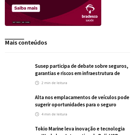
Mais conteúdos
Susep participa de debate sobre seguros,
garantias e riscos em infraestrutura de
transportes
2
min de leitura
Alta nos emplacamentos de veículos pode
sugerir oportunidades para o seguro
automotivo
4
min de leitura
Tokio Marine leva inovação e tecnologia