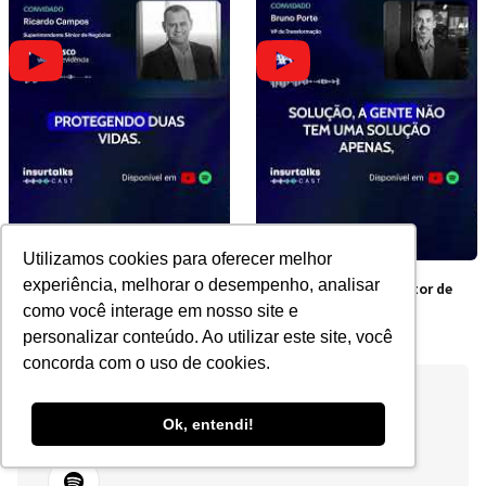
Utilizamos cookies para oferecer melhor
experiência, melhorar o desempenho, analisar
Por que contratar junto é
Os obstáculos do Setor de
mais barato?
Seguros no Brasil
como você interage em nosso site e
personalizar conteúdo. Ao utilizar este site, você
concorda com o uso de cookies.
Ok, entendi!