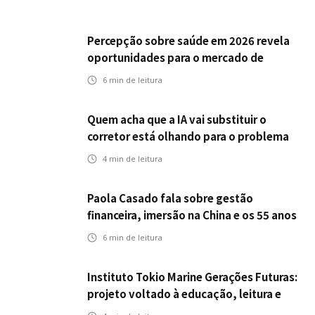
Percepção sobre saúde em 2026 revela
oportunidades para o mercado de
seguros ampliar cobertura e prevenção
6
min de leitura
Quem acha que a IA vai substituir o
corretor está olhando para o problema
errado
4
min de leitura
Paola Casado fala sobre gestão
financeira, imersão na China e os 55 anos
da ENS
6
min de leitura
Instituto Tokio Marine Gerações Futuras:
projeto voltado à educação, leitura e
empregabilidade