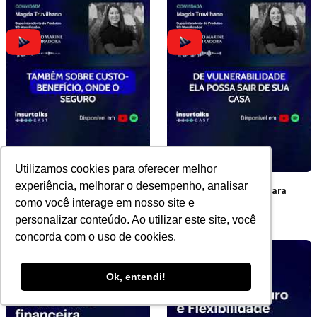
Utilizamos cookies para oferecer melhor
experiência, melhorar o desempenho, analisar
Por que apenas 17% dos
A cobertura inédita para
como você interage em nosso site e
brasileiros têm seguro?
vítimas de violência
doméstica
personalizar conteúdo. Ao utilizar este site, você
concorda com o uso de cookies.
Ok, entendi!