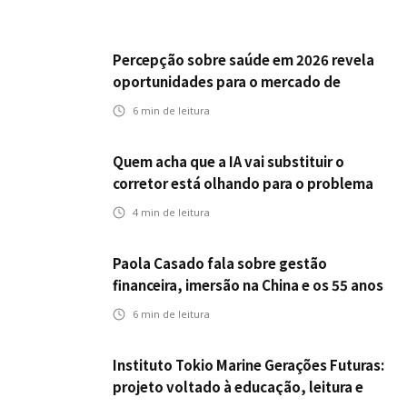
Percepção sobre saúde em 2026 revela
oportunidades para o mercado de
seguros ampliar cobertura e prevenção
6
min de leitura
Quem acha que a IA vai substituir o
corretor está olhando para o problema
errado
4
min de leitura
Paola Casado fala sobre gestão
financeira, imersão na China e os 55 anos
da ENS
6
min de leitura
Instituto Tokio Marine Gerações Futuras:
projeto voltado à educação, leitura e