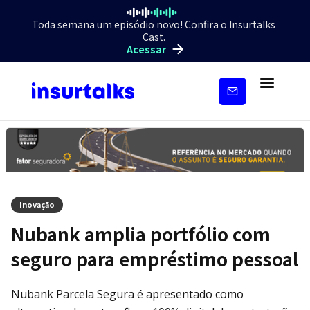
Toda semana um episódio novo! Confira o Insurtalks
Cast.
Acessar
Inscreva-
se
Inovação
Nubank amplia portfólio com
seguro para empréstimo pessoal
Nubank Parcela Segura é apresentado como