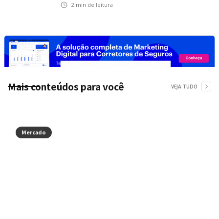
na Ponte Rio-Niterói
2
min de leitura
Mais conteúdos para você
VEJA TUDO
Mercado