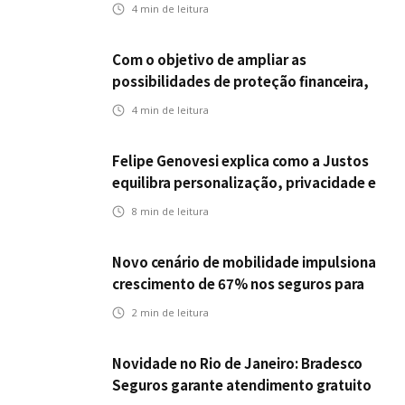
empregabilidade
4
min de leitura
Com o objetivo de ampliar as
possibilidades de proteção financeira,
Icatu Seguros eleva capital segurado
4
min de leitura
individual para até R$ 150 milhões
Felipe Genovesi explica como a Justos
equilibra personalização, privacidade e
tecnologia
8
min de leitura
Novo cenário de mobilidade impulsiona
crescimento de 67% nos seguros para
veículos elétricos da Bradesco Seguros
2
min de leitura
Novidade no Rio de Janeiro: Bradesco
Seguros garante atendimento gratuito