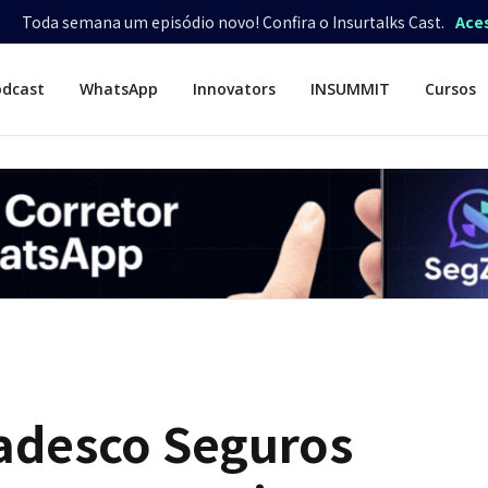
Toda semana um episódio novo! Confira o Insurtalks Cast.
Ace
odcast
WhatsApp
Innovators
INSUMMIT
Cursos
adesco Seguros