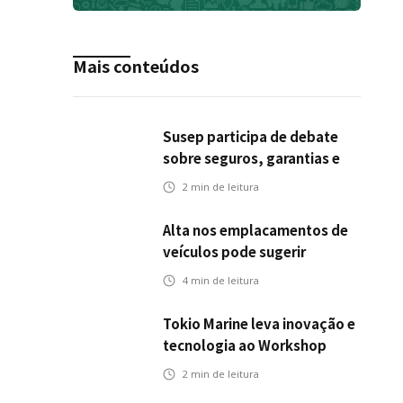
Mais conteúdos
Susep participa de debate
sobre seguros, garantias e
riscos em infraestrutura de
2
min de leitura
transportes
Alta nos emplacamentos de
veículos pode sugerir
oportunidades para o seguro
4
min de leitura
automotivo
Tokio Marine leva inovação e
tecnologia ao Workshop
Integrativo da Poli-USP
2
min de leitura