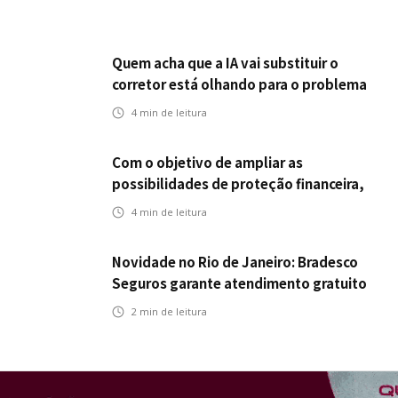
Quem acha que a IA vai substituir o
corretor está olhando para o problema
errado
4
min de leitura
Com o objetivo de ampliar as
possibilidades de proteção financeira,
Icatu Seguros eleva capital segurado
4
min de leitura
individual para até R$ 150 milhões
Novidade no Rio de Janeiro: Bradesco
Seguros garante atendimento gratuito
na Ponte Rio-Niterói
2
min de leitura