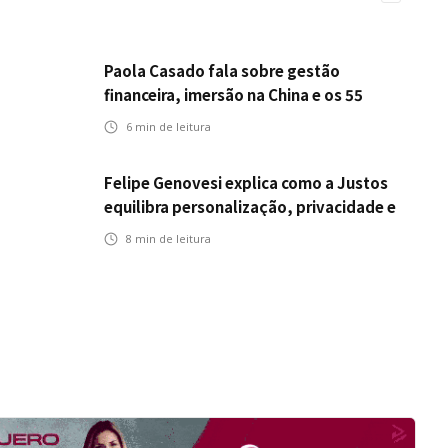
Paola Casado fala sobre gestão
financeira, imersão na China e os 55
anos da ENS
6
min de leitura
Felipe Genovesi explica como a Justos
equilibra personalização, privacidade e
tecnologia
8
min de leitura