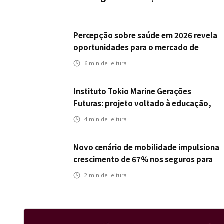
Percepção sobre saúde em 2026 revela
oportunidades para o mercado de
seguros ampliar cobertura e prevenção
6
min de leitura
Instituto Tokio Marine Gerações
Futuras: projeto voltado à educação,
leitura e empregabilidade
4
min de leitura
Novo cenário de mobilidade impulsiona
crescimento de 67% nos seguros para
veículos elétricos da Bradesco Seguros
2
min de leitura