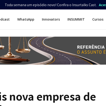
Toda semana um episódio novo! Confira o Insurtalks Cast.
Ace
odcast
WhatsApp
Innovators
INSUMMIT
Cursos
is nova empresa de