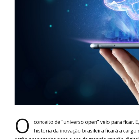
O
conceito de "universo open" veio para ficar. 
história da inovação brasileira ficará a car