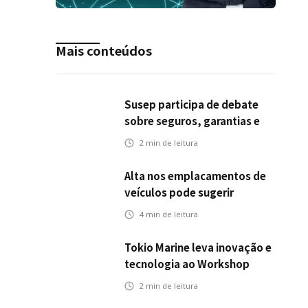
Mais conteúdos
Susep participa de debate
sobre seguros, garantias e
riscos em infraestrutura de
2
min de leitura
transportes
Alta nos emplacamentos de
veículos pode sugerir
oportunidades para o seguro
4
min de leitura
automotivo
Tokio Marine leva inovação e
tecnologia ao Workshop
Integrativo da Poli-USP
2
min de leitura