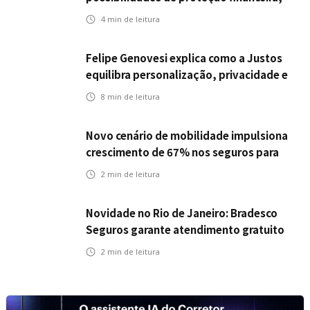
Icatu Seguros eleva capital segurado
4
min de leitura
individual para até R$ 150 milhões
Felipe Genovesi explica como a Justos
equilibra personalização, privacidade e
tecnologia
8
min de leitura
Novo cenário de mobilidade impulsiona
crescimento de 67% nos seguros para
veículos elétricos da Bradesco Seguros
2
min de leitura
Novidade no Rio de Janeiro: Bradesco
Seguros garante atendimento gratuito
na Ponte Rio-Niterói
2
min de leitura