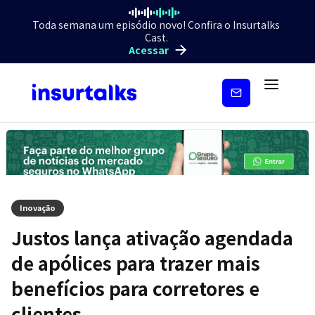
Toda semana um episódio novo! Confira o Insurtalks
Cast.
Acessar
Inscreva-
se
Inovação
Justos lança ativação agendada
de apólices para trazer mais
benefícios para corretores e
clientes