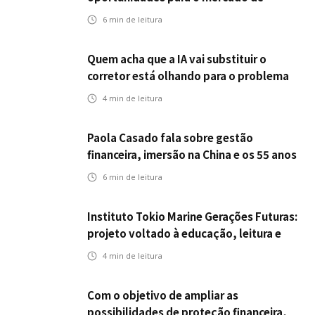
seguros ampliar cobertura e prevenção
6
min de leitura
Quem acha que a IA vai substituir o
corretor está olhando para o problema
errado
4
min de leitura
Paola Casado fala sobre gestão
financeira, imersão na China e os 55 anos
da ENS
6
min de leitura
Instituto Tokio Marine Gerações Futuras:
projeto voltado à educação, leitura e
empregabilidade
4
min de leitura
Com o objetivo de ampliar as
possibilidades de proteção financeira,