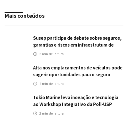
Mais conteúdos
Susep participa de debate sobre seguros,
garantias e riscos em infraestrutura de
transportes
2
min de leitura
Alta nos emplacamentos de veículos pode
sugerir oportunidades para o seguro
automotivo
4
min de leitura
Tokio Marine leva inovação e tecnologia
ao Workshop Integrativo da Poli-USP
2
min de leitura