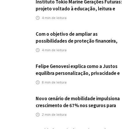
Instituto Tokio Marine Gerações Futuras:
projeto voltado à educação, leitura e
empregabilidade
4
min de leitura
Com o objetivo de ampliar as
possibilidades de proteção financeira,
Icatu Seguros eleva capital segurado
4
min de leitura
individual para até R$ 150 milhões
Felipe Genovesi explica como a Justos
equilibra personalização, privacidade e
tecnologia
8
min de leitura
Novo cenário de mobilidade impulsiona
crescimento de 67% nos seguros para
veículos elétricos da Bradesco Seguros
2
min de leitura