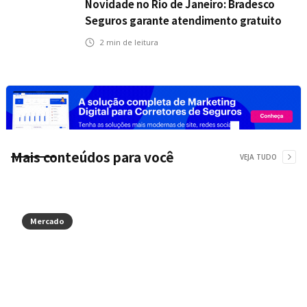
Novidade no Rio de Janeiro: Bradesco
Seguros garante atendimento gratuito
na Ponte Rio-Niterói
2
min de leitura
Mais conteúdos para você
VEJA TUDO
Mercado