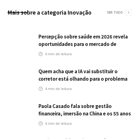
Mais sobre a categoria
Inovação
VER TUDO
Percepção sobre saúde em 2026 revela
oportunidades para o mercado de
seguros ampliar cobertura e prevenção
6
min de leitura
Quem acha que a IA vai substituir o
corretor está olhando para o problema
errado
4
min de leitura
Paola Casado fala sobre gestão
financeira, imersão na China e os 55 anos
da ENS
6
min de leitura