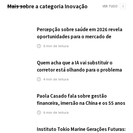
Mais sobre a categoria
Inovação
VER TUDO
Percepção sobre saúde em 2026 revela
oportunidades para o mercado de
seguros ampliar cobertura e prevenção
6
min de leitura
Quem acha que a IA vai substituir o
corretor está olhando para o problema
errado
4
min de leitura
Paola Casado fala sobre gestão
financeira, imersão na China e os 55 anos
da ENS
6
min de leitura
Instituto Tokio Marine Gerações Futuras: