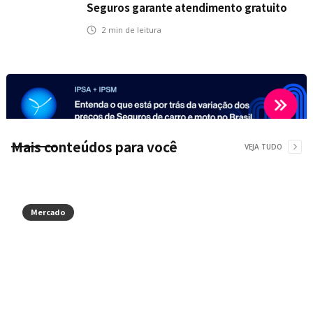
Seguros garante atendimento gratuito
na Ponte Rio-Niterói
2
min de leitura
Mais conteúdos para você
VEJA TUDO
Mercado