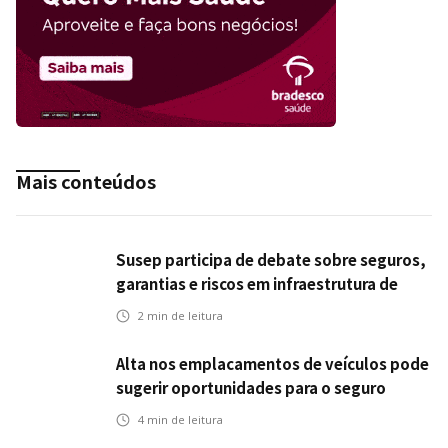
Mais conteúdos
Susep participa de debate sobre seguros,
garantias e riscos em infraestrutura de
transportes
2
min de leitura
Alta nos emplacamentos de veículos pode
sugerir oportunidades para o seguro
automotivo
4
min de leitura