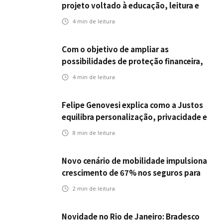
projeto voltado à educação, leitura e
empregabilidade
4
min de leitura
Com o objetivo de ampliar as
possibilidades de proteção financeira,
Icatu Seguros eleva capital segurado
4
min de leitura
individual para até R$ 150 milhões
Felipe Genovesi explica como a Justos
equilibra personalização, privacidade e
tecnologia
8
min de leitura
Novo cenário de mobilidade impulsiona
crescimento de 67% nos seguros para
veículos elétricos da Bradesco Seguros
2
min de leitura
Novidade no Rio de Janeiro: Bradesco