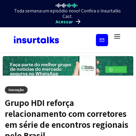
Toda semana um episódio novo! Confira o Insurtalks
Cast.
Acessar
Inscreva-
se
Inovação
Grupo HDI reforça
relacionamento com corretores
em série de encontros regionais
pelo Brasil