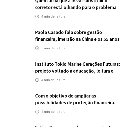
Quem acha que a IA vai substituir o
corretor está olhando para o problema
errado
4
min de leitura
Paola Casado fala sobre gestão
financeira, imersão na China e os 55 anos
da ENS
6
min de leitura
Instituto Tokio Marine Gerações Futuras:
projeto voltado à educação, leitura e
empregabilidade
4
min de leitura
Com o objetivo de ampliar as
possibilidades de proteção financeira,
Icatu Seguros eleva capital segurado
4
min de leitura
individual para até R$ 150 milhões