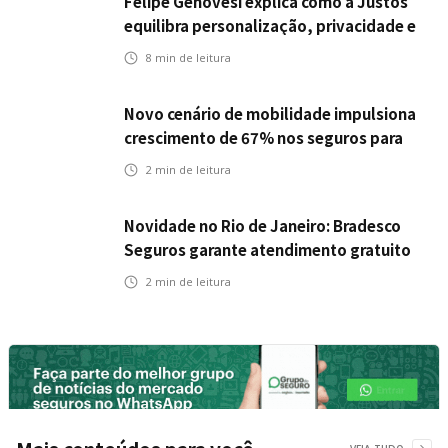
Felipe Genovesi explica como a Justos
equilibra personalização, privacidade e
tecnologia
8
min de leitura
Novo cenário de mobilidade impulsiona
crescimento de 67% nos seguros para
veículos elétricos da Bradesco Seguros
2
min de leitura
Novidade no Rio de Janeiro: Bradesco
Seguros garante atendimento gratuito
na Ponte Rio-Niterói
2
min de leitura