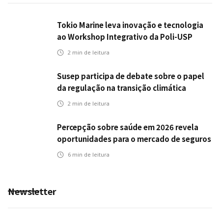
Tokio Marine leva inovação e tecnologia
ao Workshop Integrativo da Poli-USP
2
min de leitura
Susep participa de debate sobre o papel
da regulação na transição climática
2
min de leitura
Percepção sobre saúde em 2026 revela
oportunidades para o mercado de seguros
ampliar cobertura e prevenção
6
min de leitura
Newsletter