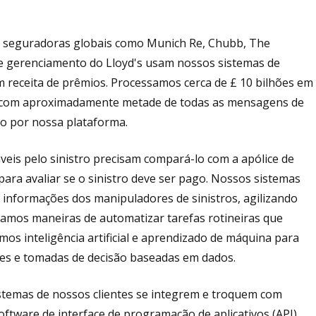
a seguradoras globais como Munich Re, Chubb, The
de gerenciamento do Lloyd's usam nossos sistemas de
em receita de prêmios. Processamos cerca de £ 10 bilhões em
1, com aproximadamente metade de todas as mensagens de
o por nossa plataforma.
eis ​​pelo sinistro precisam compará-lo com a apólice de
ara avaliar se o sinistro deve ser pago. Nossos sistemas
informações dos manipuladores de sinistros, agilizando
amos maneiras de automatizar tarefas rotineiras que
mos inteligência artificial e aprendizado de máquina para
lises e tomadas de decisão baseadas em dados.
istemas de nossos clientes se integrem e troquem com
ftware de interface de programação de aplicativos (API),