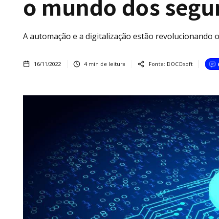
o mundo dos segu
A automação e a digitalização estão revolucionando o
16/11/2022
4
min de leitura
Fonte:
DOCOsoft