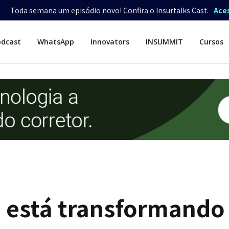
Toda semana um episódio novo! Confira o Insurtalks Cast.
Ace
odcast
WhatsApp
Innovators
INSUMMIT
Cursos
 está transformando