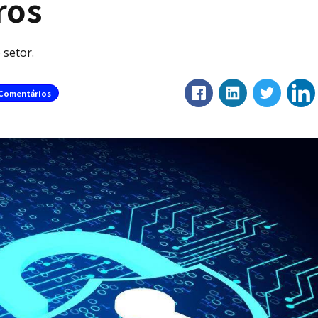
ros
 setor.
Comentários