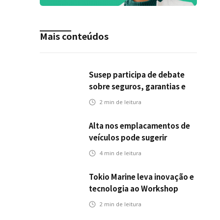
Mais conteúdos
Susep participa de debate
sobre seguros, garantias e
riscos em infraestrutura de
2
min de leitura
transportes
Alta nos emplacamentos de
veículos pode sugerir
oportunidades para o seguro
4
min de leitura
automotivo
Tokio Marine leva inovação e
tecnologia ao Workshop
Integrativo da Poli-USP
2
min de leitura