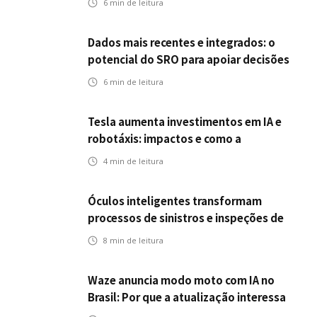
6
min de leitura
veículos impactam o mercado de
seguros?
Dados mais recentes e integrados: o
potencial do SRO para apoiar decisões
nas seguradoras
6
min de leitura
Tesla aumenta investimentos em IA e
robotáxis: impactos e como a
mobilidade autônoma transforma o
4
min de leitura
futuro dos seguros
Óculos inteligentes transformam
processos de sinistros e inspeções de
seguros
8
min de leitura
Waze anuncia modo moto com IA no
Brasil: Por que a atualização interessa
ao mercado segurador?