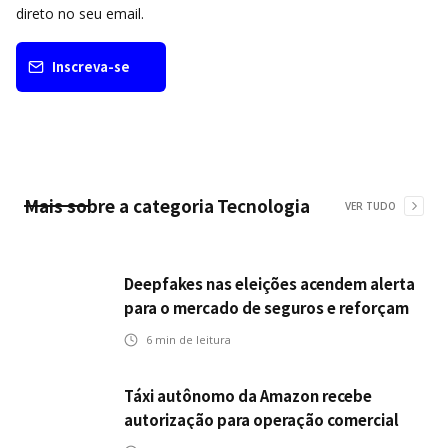
direto no seu email.
Inscreva-se
Mais sobre a categoria
Tecnologia
VER TUDO
Deepfakes nas eleições acendem alerta
para o mercado de seguros e reforçam
desafios da inteligência artificial
6
min de leitura
Táxi autônomo da Amazon recebe
autorização para operação comercial
nos EUA: como a circulação desses