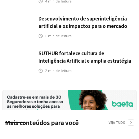
4
min de leitura
Desenvolvimento de superinteligência
artificial e os impactos para o mercado
de seguros
6
min de leitura
SUTHUB fortalece cultura de
Inteligência Artificial e amplia estratégia
para toda a organização
2
min de leitura
Mais conteúdos para você
VEJA TUDO