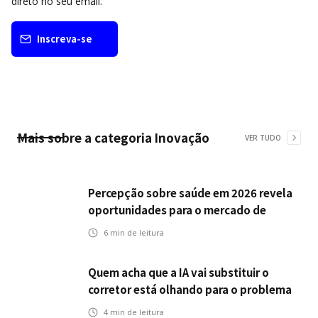
direto no seu email.
Inscreva-se
Mais sobre a categoria
Inovação
VER TUDO
Percepção sobre saúde em 2026 revela
oportunidades para o mercado de
seguros ampliar cobertura e prevenção
6
min de leitura
Quem acha que a IA vai substituir o
corretor está olhando para o problema
errado
4
min de leitura