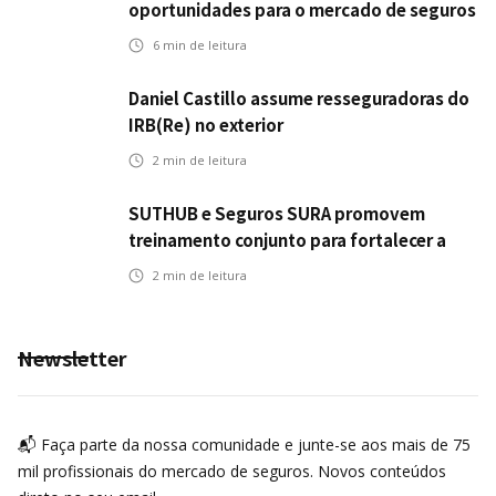
oportunidades para o mercado de seguros
ampliar cobertura e prevenção
6
min de leitura
Daniel Castillo assume resseguradoras do
IRB(Re) no exterior
2
min de leitura
SUTHUB e Seguros SURA promovem
treinamento conjunto para fortalecer a
operação comercial do Seguro Mobilidade
2
min de leitura
no Grupo MDS
Newsletter
📬 Faça parte da nossa comunidade e junte-se aos mais de 75
mil profissionais do mercado de seguros. Novos conteúdos