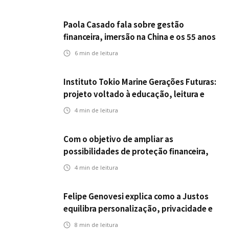
Paola Casado fala sobre gestão
financeira, imersão na China e os 55 anos
da ENS
6
min de leitura
Instituto Tokio Marine Gerações Futuras:
projeto voltado à educação, leitura e
empregabilidade
4
min de leitura
Com o objetivo de ampliar as
possibilidades de proteção financeira,
Icatu Seguros eleva capital segurado
4
min de leitura
individual para até R$ 150 milhões
Felipe Genovesi explica como a Justos
equilibra personalização, privacidade e
tecnologia
8
min de leitura