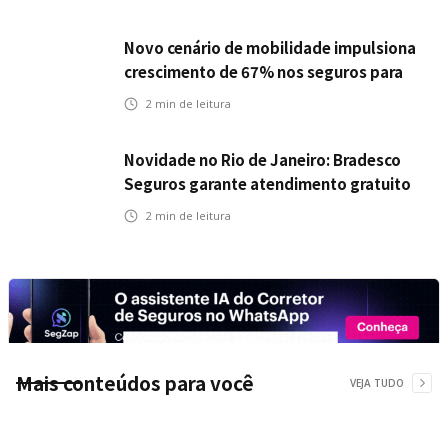
Novo cenário de mobilidade impulsiona
crescimento de 67% nos seguros para
veículos elétricos da Bradesco Seguros
2
min de leitura
Novidade no Rio de Janeiro: Bradesco
Seguros garante atendimento gratuito
na Ponte Rio-Niterói
2
min de leitura
Mais conteúdos para você
VEJA TUDO