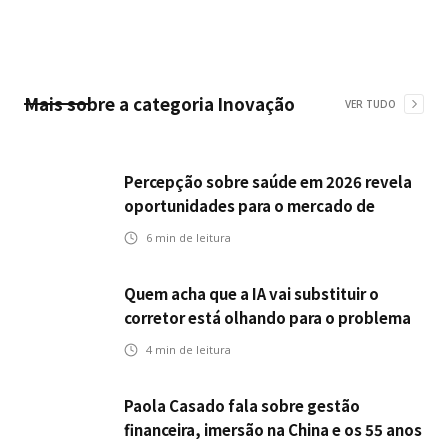
Mais sobre a categoria
Inovação
VER TUDO
Percepção sobre saúde em 2026 revela
oportunidades para o mercado de
seguros ampliar cobertura e prevenção
6
min de leitura
Quem acha que a IA vai substituir o
corretor está olhando para o problema
errado
4
min de leitura
Paola Casado fala sobre gestão
financeira, imersão na China e os 55 anos