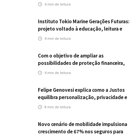
da ENS
6
min de leitura
Instituto Tokio Marine Gerações Futuras:
projeto voltado à educação, leitura e
empregabilidade
4
min de leitura
Com o objetivo de ampliar as
possibilidades de proteção financeira,
Icatu Seguros eleva capital segurado
4
min de leitura
individual para até R$ 150 milhões
Felipe Genovesi explica como a Justos
equilibra personalização, privacidade e
tecnologia
8
min de leitura
Novo cenário de mobilidade impulsiona
crescimento de 67% nos seguros para