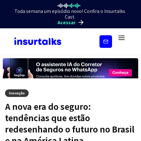
Toda semana um episódio novo! Confira o Insurtalks
Cast.
Acessar
Inscreva-
se
Inovação
A nova era do seguro:
tendências que estão
redesenhando o futuro no Brasil
e na América Latina