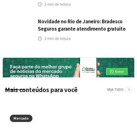
veículos elétricos da Bradesco Seguros
2
min de leitura
Novidade no Rio de Janeiro: Bradesco
Seguros garante atendimento gratuito
na Ponte Rio-Niterói
2
min de leitura
Mais conteúdos para você
VEJA TUDO
Mercado