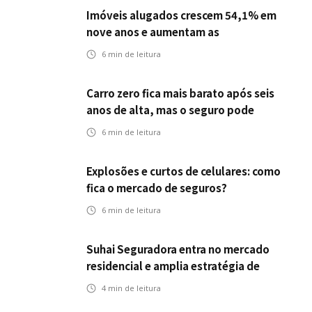
Imóveis alugados crescem 54,1% em
nove anos e aumentam as
oportunidades para o seguro residencial
6
min de leitura
Carro zero fica mais barato após seis
anos de alta, mas o seguro pode
acompanhar essa queda?
6
min de leitura
Explosões e curtos de celulares: como
fica o mercado de seguros?
6
min de leitura
Suhai Seguradora entra no mercado
residencial e amplia estratégia de
crescimento com primeiro produto fora
4
min de leitura
do segmento automotivo