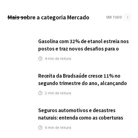
Mais sobre a categoria
Mercado
VER TUDO
Gasolina com 32% de etanol estreia nos
postos e traz novos desafios para o
setor de seguros automotivos
4
min de leitura
Receita da Bradsaúde cresce 11% no
segundo trimestre do ano, alcançando
R$ 14 bi
2
min de leitura
Seguros automotivos e desastres
naturais: entenda como as coberturas
protegem contra danos causados por
6
min de leitura
fatores climáticos