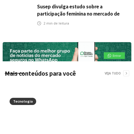
Susep divulga estudo sobre a
participação feminina no mercado de
seguros
2
min de leitura
Mais conteúdos para você
VEJA TUDO
Tecnologia