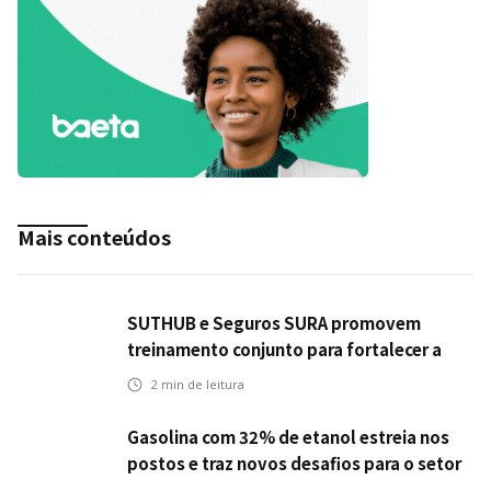
Mais conteúdos
SUTHUB e Seguros SURA promovem
treinamento conjunto para fortalecer a
operação comercial do Seguro Mobilidade
2
min de leitura
no Grupo MDS
Gasolina com 32% de etanol estreia nos
postos e traz novos desafios para o setor
de seguros automotivos