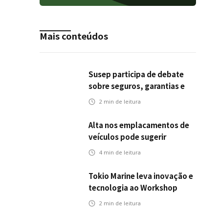
Mais conteúdos
Susep participa de debate
sobre seguros, garantias e
riscos em infraestrutura de
2
min de leitura
transportes
Alta nos emplacamentos de
veículos pode sugerir
oportunidades para o seguro
4
min de leitura
automotivo
Tokio Marine leva inovação e
tecnologia ao Workshop
Integrativo da Poli-USP
2
min de leitura