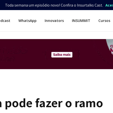
Toda semana um episódio novo! Confira o Insurtalks Cast.
Ace
odcast
WhatsApp
Innovators
INSUMMIT
Cursos
a pode fazer o ramo