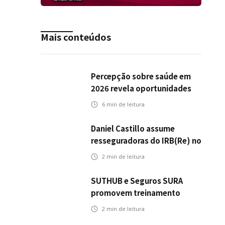
Mais conteúdos
Percepção sobre saúde em
2026 revela oportunidades
para o mercado de seguros
6
min de leitura
ampliar cobertura e
prevenção
Daniel Castillo assume
resseguradoras do IRB(Re) no
exterior
2
min de leitura
SUTHUB e Seguros SURA
promovem treinamento
conjunto para fortalecer a
2
min de leitura
operação comercial do