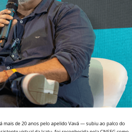
 mais de 20 anos pelo apelido Vavá — subiu ao palco do
sistente virtual da Icatu, foi reconhecida pela CNSEG como