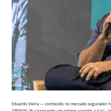
Eduardo Vieira — conhecido no mercado segurador há
TRENDS 26 carregando um prêmio recente: a A.V.I., as