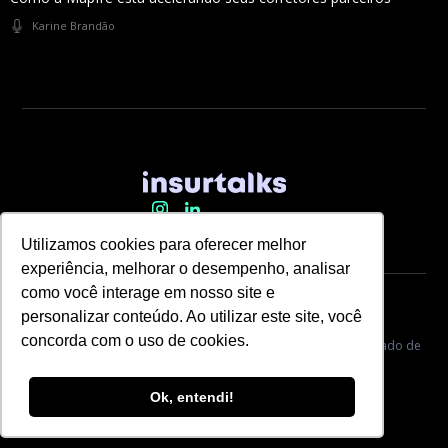
Karine Brandão
Utilizamos cookies para oferecer melhor
experiência, melhorar o desempenho, analisar
como você interage em nosso site e
personalizar conteúdo. Ao utilizar este site, você
concorda com o uso de cookies.
Copyright © Segbox | ♡ Feito com muito carinho para o mercado de
seguros
Ok, entendi!